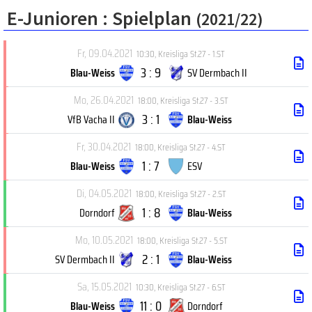
E-Junioren :
Spielplan
(2021/22)
Fr, 09.04.2021
10:30
,
Kreisliga St.27 - 1.ST
3 : 9
Blau-Weiss
SV Dermbach II
Mo, 26.04.2021
18:00
,
Kreisliga St.27 - 3.ST
3 : 1
VfB Vacha II
Blau-Weiss
Fr, 30.04.2021
18:00
,
Kreisliga St.27 - 4.ST
1 : 7
Blau-Weiss
ESV
Di, 04.05.2021
18:00
,
Kreisliga St.27 - 2.ST
1 : 8
Dorndorf
Blau-Weiss
Mo, 10.05.2021
18:00
,
Kreisliga St.27 - 5.ST
2 : 1
SV Dermbach II
Blau-Weiss
Sa, 15.05.2021
10:30
,
Kreisliga St.27 - 6.ST
11 : 0
Blau-Weiss
Dorndorf