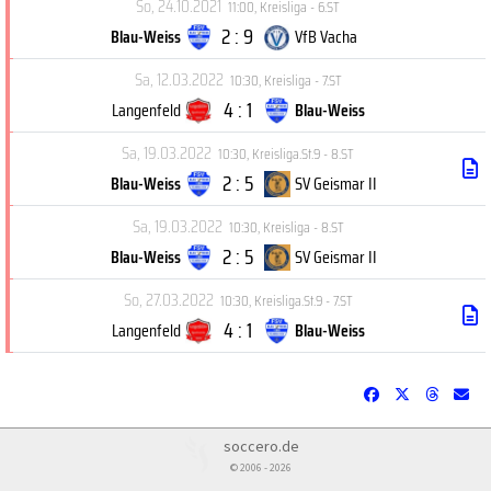
So, 24.10.2021
11:00
,
Kreisliga - 6.ST
2 : 9
Blau-Weiss
VfB Vacha
Sa, 12.03.2022
10:30
,
Kreisliga - 7.ST
4 : 1
Langenfeld
Blau-Weiss
Sa, 19.03.2022
10:30
,
Kreisliga.St.9 - 8.ST
2 : 5
Blau-Weiss
SV Geismar II
Sa, 19.03.2022
10:30
,
Kreisliga - 8.ST
2 : 5
Blau-Weiss
SV Geismar II
So, 27.03.2022
10:30
,
Kreisliga.St.9 - 7.ST
4 : 1
Langenfeld
Blau-Weiss
soccero.de
© 2006 - 2026