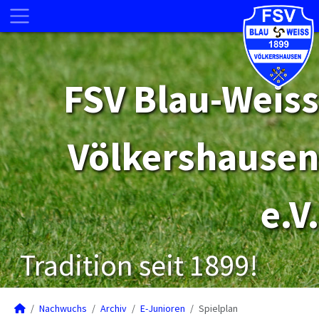
FSV Blau-Weiss
Völkershausen
e.V.
Tradition seit 1899!
Nachwuchs
Archiv
E-Junioren
Spielplan