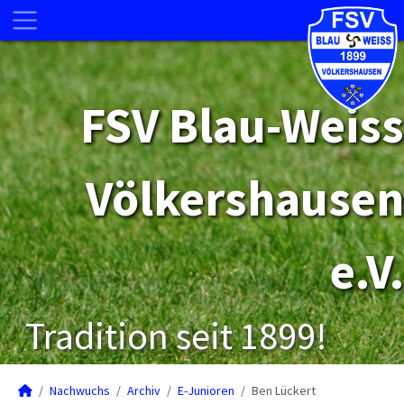
FSV Blau-Weiss
Völkershausen
e.V.
Tradition seit 1899!
Nachwuchs
Archiv
E-Junioren
Ben Lückert