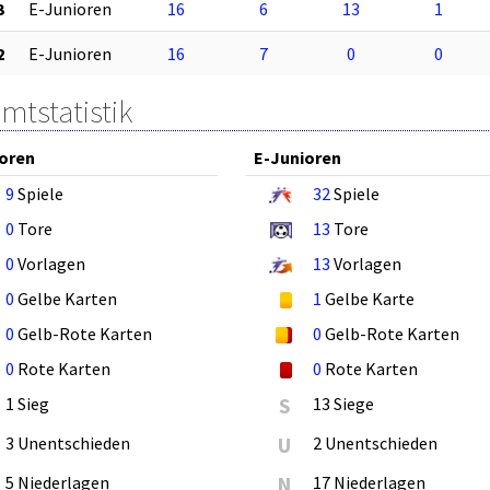
3
E-Junioren
16
6
13
1
2
E-Junioren
16
7
0
0
mtstatistik
oren
E-Junioren
9
Spiele
32
Spiele
0
Tore
13
Tore
0
Vorlagen
13
Vorlagen
0
Gelbe Karten
1
Gelbe Karte
0
Gelb-Rote Karten
0
Gelb-Rote Karten
0
Rote Karten
0
Rote Karten
1 Sieg
S
13 Siege
3 Unentschieden
U
2 Unentschieden
5 Niederlagen
N
17 Niederlagen