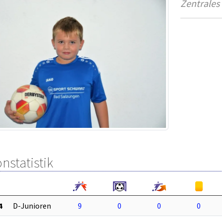
Zentrales 
nstatistik
4
D-Junioren
9
0
0
0