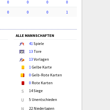
0
0
0
0
0
0
0
1
ALLE MANNSCHAFTEN
41
Spiele
13
Tore
13
Vorlagen
1
Gelbe Karte
0
Gelb-Rote Karten
0
Rote Karten
S
14 Siege
U
5 Unentschieden
N
22 Niederlagen