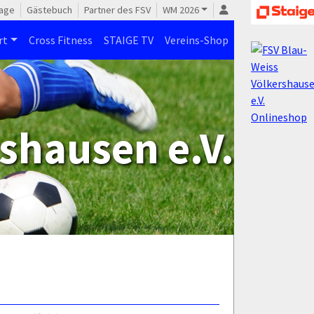
age
Gästebuch
Partner des FSV
WM 2026
rt
Cross Fitness
STAIGE TV
Vereins-Shop
shausen e.V.