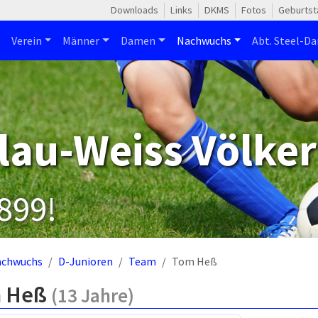
Downloads
Links
DKMS
Fotos
Geburtst
Verein
Männer
Damen
Nachwuchs
Abt. Steel-Da
lau-Weiss Völker
1899!
achwuchs
D-Junioren
Team
Tom Heß
 Heß
(13 Jahre)