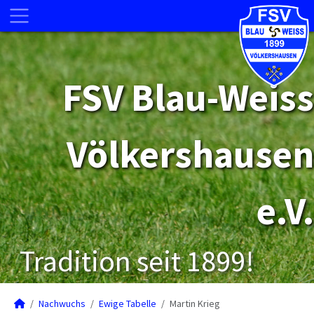
FSV Blau-Weiss
Völkershausen
e.V.
Tradition seit 1899!
Nachwuchs
Ewige Tabelle
Martin Krieg