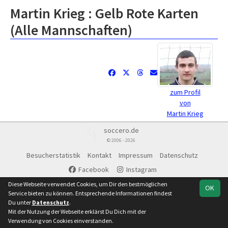
Martin Krieg : Gelb Rote Karten
(Alle Mannschaften)
zum Profil
von
Martin Krieg
soccero.de
© 2006 - 2026
Besucherstatistik
Kontakt
Impressum
Datenschutz
Facebook
Instagram
Diese Webseite verwendet Cookies, um Dir den bestmöglichen
OK
Service bieten zu können. Entsprechende Informationen findest
Du unter
Datenschutz
.
Mit der Nutzung der Webseite erklärst Du Dich mit der
Verwendung von Cookies einverstanden.