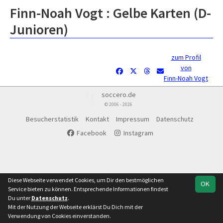
Finn-Noah Vogt : Gelbe Karten (D-
Junioren)
zum Profil
von
Finn-Noah Vogt
soccero.de
© 2006 - 2026
Besucherstatistik
Kontakt
Impressum
Datenschutz
Facebook
Instagram
Diese Webseite verwendet Cookies, um Dir den bestmöglichen
OK
Service bieten zu können. Entsprechende Informationen findest
Du unter
Datenschutz
.
Mit der Nutzung der Webseite erklärst Du Dich mit der
Verwendung von Cookies einverstanden.