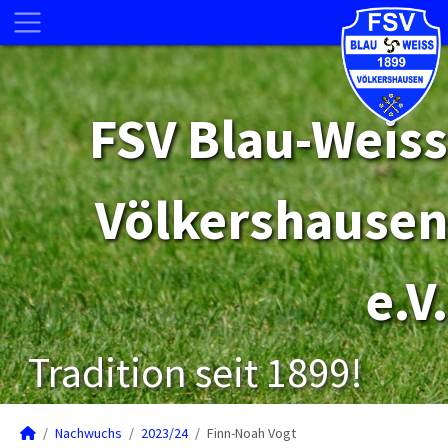
FSV Blau-Weiss
Völkershausen
e.V.
Tradition seit 1899!
Nachwuchs
2023/24
Finn-Noah Vogt