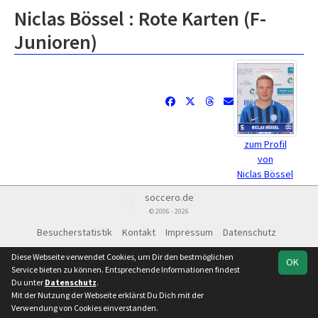
Niclas Bössel : Rote Karten (F-
Junioren)
zum Profil
von
Niclas Bössel
soccero.de
© 2006 - 2026
Besucherstatistik
Kontakt
Impressum
Datenschutz
Facebook
Instagram
Diese Webseite verwendet Cookies, um Dir den bestmöglichen
OK
Service bieten zu können. Entsprechende Informationen findest
Du unter
Datenschutz
.
Mit der Nutzung der Webseite erklärst Du Dich mit der
Verwendung von Cookies einverstanden.