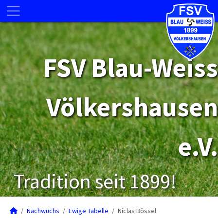
FSV Blau-Weiss
Völkershausen
e.V.
Tradition seit 1899!
Nachwuchs
Ewige Tabelle
Niclas Bössel