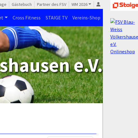
age
Gästebuch
Partner des FSV
WM 2026
rt
Cross Fitness
STAIGE TV
Vereins-Shop
shausen e.V.