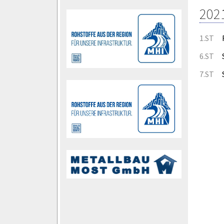
202
1.ST
6.ST
7.ST