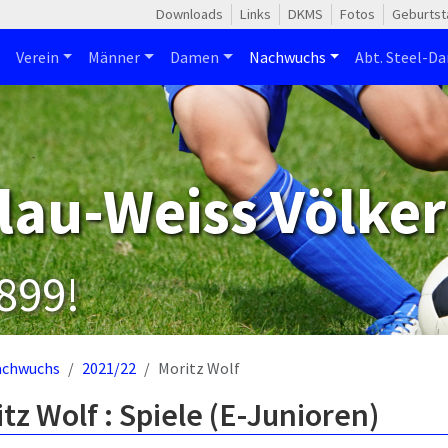
Downloads
Links
DKMS
Fotos
Geburtst
Verein
Männer
Damen
Nachwuchs
Abt. Steel-Da
lau-Weiss Völker
1899!
achwuchs
2021/22
Moritz Wolf
tz Wolf : Spiele (E-Junioren)