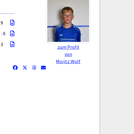
 9
 : 0
 3
zum Profil
von
Moritz Wolf