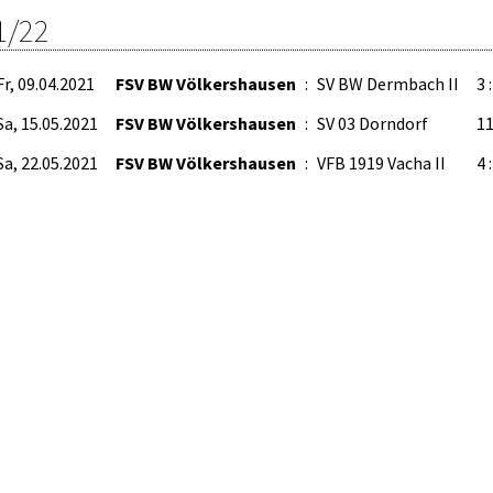
1/22
Fr, 09.04.2021
FSV BW Völkershausen
:
SV BW Dermbach II
3 :
Sa, 15.05.2021
FSV BW Völkershausen
:
SV 03 Dorndorf
11
Sa, 22.05.2021
FSV BW Völkershausen
:
VFB 1919 Vacha II
4 :