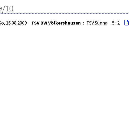
9/10
So, 16.08.2009
FSV BW Völkershausen
:
TSV Sünna
5 : 2