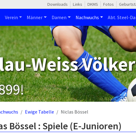
Downloads
Links
DKMS
Fotos
Geburtst
Verein
Männer
Damen
Nachwuchs
Abt. Steel-Da
lau-Weiss Völker
1899!
achwuchs
Ewige Tabelle
Niclas Bössel
as Bössel : Spiele (E-Junioren)