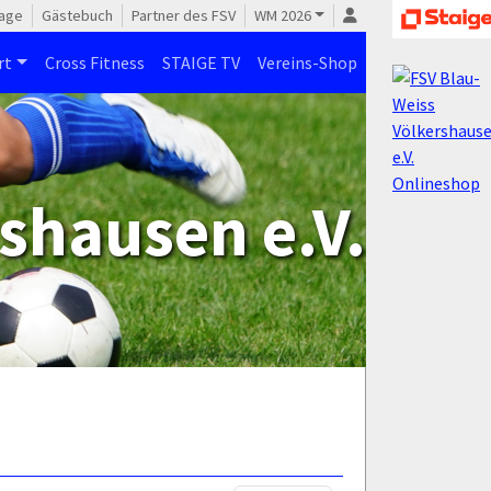
age
Gästebuch
Partner des FSV
WM 2026
rt
Cross Fitness
STAIGE TV
Vereins-Shop
shausen e.V.