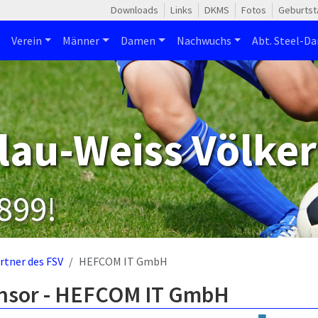
Downloads
Links
DKMS
Fotos
Geburtst
Verein
Männer
Damen
Nachwuchs
Abt. Steel-Da
lau-Weiss Völker
1899!
rtner des FSV
HEFCOM IT GmbH
nsor - HEFCOM IT GmbH