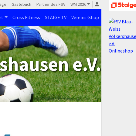
age
Gästebuch
Partner des FSV
WM 2026
rt
Cross Fitness
STAIGE TV
Vereins-Shop
shausen e.V.