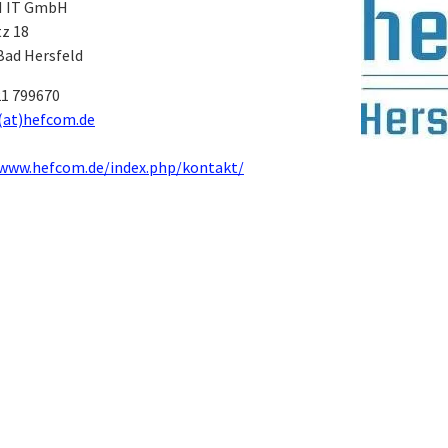
 IT GmbH
tz 18
Bad Hersfeld
1 799670
(at)hefcom.de
/www.hefcom.de/index.php/kontakt/