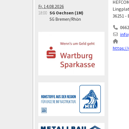
HEFCOM
Fr, 14.08.2026
Lingpla
18:00
SG Oechsen (1M)
36251 - 
SG Bremen/Rhön
0662
info
https:/