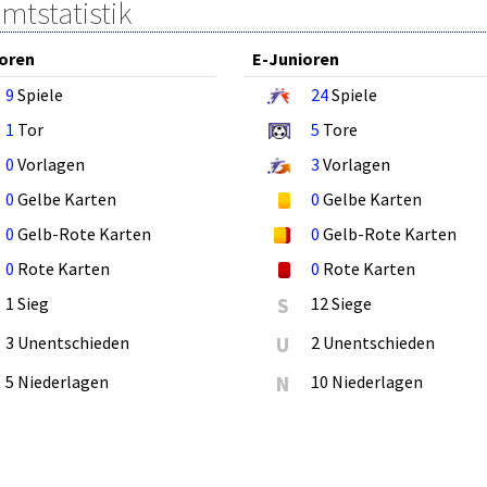
mtstatistik
oren
E-Junioren
9
Spiele
24
Spiele
1
Tor
5
Tore
0
Vorlagen
3
Vorlagen
0
Gelbe Karten
0
Gelbe Karten
0
Gelb-Rote Karten
0
Gelb-Rote Karten
0
Rote Karten
0
Rote Karten
1 Sieg
S
12 Siege
3 Unentschieden
U
2 Unentschieden
5 Niederlagen
N
10 Niederlagen