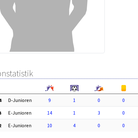
nstatistik
4
D-Junioren
9
1
0
0
3
E-Junioren
14
1
3
0
2
E-Junioren
10
4
0
0