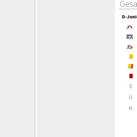
Gesa
D-Juni
S
U
N