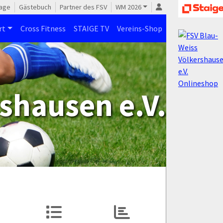
age
Gästebuch
Partner des FSV
WM 2026
rt
Cross Fitness
STAIGE TV
Vereins-Shop
shausen e.V.