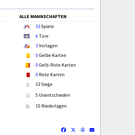
ALLE MANNSCHAFTEN
33
Spiele
6
Tore
3
Vorlagen
0
Gelbe Karten
0
Gelb-Rote Karten
0
Rote Karten
S
13 Siege
U
5 Unentschieden
N
15 Niederlagen