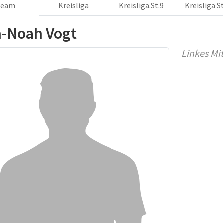
Team
Kreisliga
Kreisliga.St.9
Kreisliga S
n-Noah Vogt
Linkes Mit