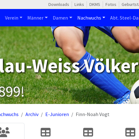
Downloads
Links
DKMS
Fotos
Geburtst
Verein
Männer
Damen
Nachwuchs
Abt. Steel-Da
lau-Weiss Völker
1899!
achwuchs
Archiv
E-Junioren
Finn-Noah Vogt