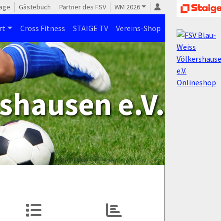
age
Gästebuch
Partner des FSV
WM 2026
rt
Cross Fitness
STAIGE TV
Vereins-Shop
shausen e.V.