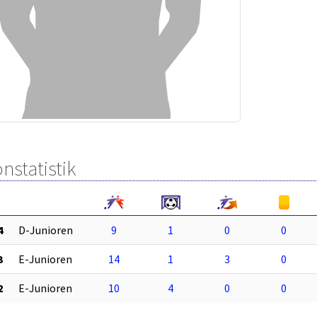
nstatistik
4
D-Junioren
9
1
0
0
3
E-Junioren
14
1
3
0
2
E-Junioren
10
4
0
0