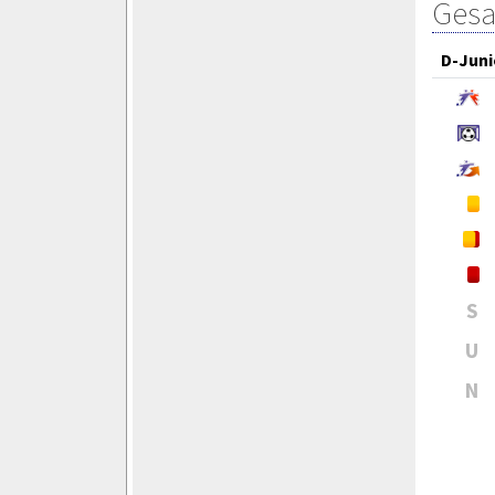
Gesa
D-Juni
S
U
N