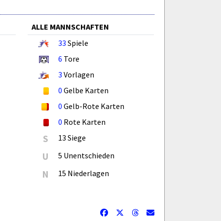
ALLE MANNSCHAFTEN
33
Spiele
6
Tore
3
Vorlagen
0
Gelbe Karten
0
Gelb-Rote Karten
0
Rote Karten
S
13 Siege
U
5 Unentschieden
N
15 Niederlagen