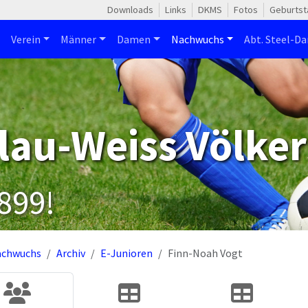
Downloads
Links
DKMS
Fotos
Geburtst
Verein
Männer
Damen
Nachwuchs
Abt. Steel-Da
lau-Weiss Völker
1899!
achwuchs
Archiv
E-Junioren
Finn-Noah Vogt