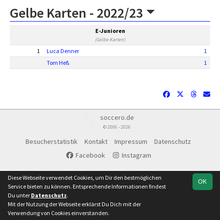
Gelbe Karten -
2022/23
E-Junioren
(Gelbe Karten)
1
Luca Denner
1
Tom Heß
1
soccero.de
© 2006 - 2026
Besucherstatistik
Kontakt
Impressum
Datenschutz
Facebook
Instagram
Diese Webseite verwendet Cookies, um Dir den bestmöglichen
OK
Service bieten zu können. Entsprechende Informationen findest
Du unter
Datenschutz
.
Mit der Nutzung der Webseite erklärst Du Dich mit der
Verwendung von Cookies einverstanden.