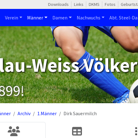
Downloads
Links
DKMS
Fotos
Geburtst
Verein
Männer
Damen
Nachwuchs
Abt. Steel-Da
lau-Weiss Völker
1899!
änner
Archiv
1.Männer
Dirk Sauermilch