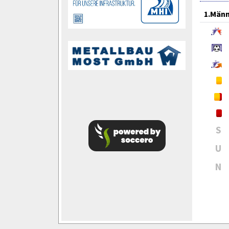
1.Män
S
U
N