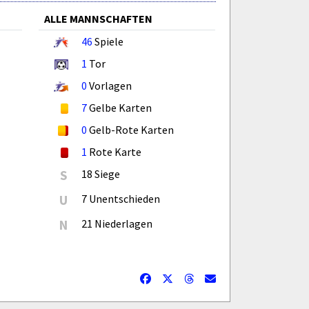
ALLE MANNSCHAFTEN
46
Spiele
1
Tor
0
Vorlagen
7
Gelbe Karten
0
Gelb-Rote Karten
1
Rote Karte
S
18 Siege
U
7 Unentschieden
N
21 Niederlagen