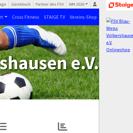
age
Gästebuch
Partner des FSV
WM 2026
rt
Cross Fitness
STAIGE TV
Vereins-Shop
shausen e.V.