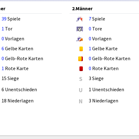
ner
2.Männer
39
Spiele
7
Spiele
1
Tor
0
Tore
0
Vorlagen
0
Vorlagen
6
Gelbe Karten
1
Gelbe Karte
0
Gelb-Rote Karten
0
Gelb-Rote Karten
1
Rote Karte
0
Rote Karten
15 Siege
S
3 Siege
6 Unentschieden
U
1 Unentschieden
18 Niederlagen
N
3 Niederlagen