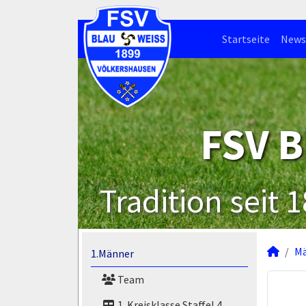
Startseite
News
FSV B
Tradition seit 
M
1.Männer
Team
1. Kreisklasse Staffel 4