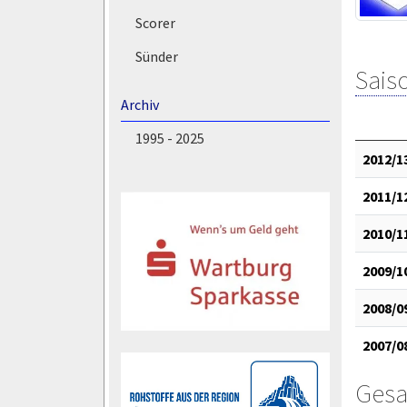
Scorer
Sünder
Saiso
Archiv
1995 - 2025
2012/1
2011/1
2010/1
2009/1
2008/0
2007/0
Gesa