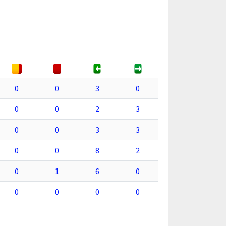
0
0
3
0
0
0
2
3
0
0
3
3
0
0
8
2
0
1
6
0
0
0
0
0