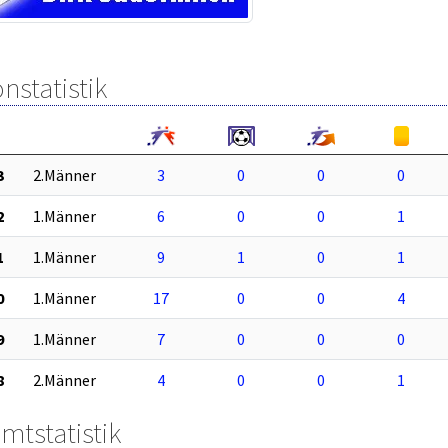
nstatistik
3
2.Männer
3
0
0
0
2
1.Männer
6
0
0
1
1
1.Männer
9
1
0
1
0
1.Männer
17
0
0
4
9
1.Männer
7
0
0
0
8
2.Männer
4
0
0
1
mtstatistik