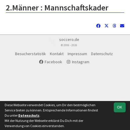
2.Männer :
Mannschaftskader
soccero.de
© 2006 - 2026
Besucherstatistik
Kontakt
Impressum
Datenschutz
Facebook
Instagram
Diese Webseite verwendet Cookies, um Dir den bestmöglichen
OK
Service bieten zu können. Entsprechende Informationen findest
Du unter
Datenschutz
.
Mit der Nutzung der Webseite erklärst Du Dich mit der
Team
1. Kreisklasse
Spielplan
Statistik
Verwendung von Cookies einverstanden.
Staffel 3