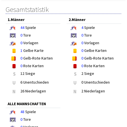
Gesamtstatistik
1.Männer
2.Männer
44
Spiele
4
Spiele
0
Tore
0
Tore
0
Vorlagen
0
Vorlagen
1
Gelbe Karte
0
Gelbe Karten
0
Gelb-Rote Karten
0
Gelb-Rote Karten
0
Rote Karten
0
Rote Karten
S
12 Siege
S
2 Siege
U
6 Unentschieden
U
0 Unentschieden
N
26 Niederlagen
N
2 Niederlagen
ALLE MANNSCHAFTEN
48
Spiele
0
Tore