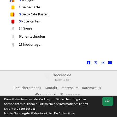
0
Vorlagen
1
Gelbe Karte
0
Gelb-Rote Karten
0
Rote Karten
S
14 Siege
U
6 Unentschieden
N
28 Niederlagen
soccero.de
© 2006 - 2026
Besucherstatistik
Kontakt
Impressum
Datenschutz
Facebook
Instagram
Diese Webseite verwendet Cookies, um Dir den bestmöglichen
OK
Service bieten zu können. Entsprechende Informationen findest
Du unter
Datenschutz
.
Mit der Nutzung der Webseite erklärst Du Dich mit der