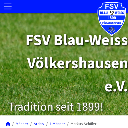
FSV Blau-Weiss
Völkershausen
e.V.
Tradition seit 1899!
Männer
Archiv
1.Männer
Markus Schüler