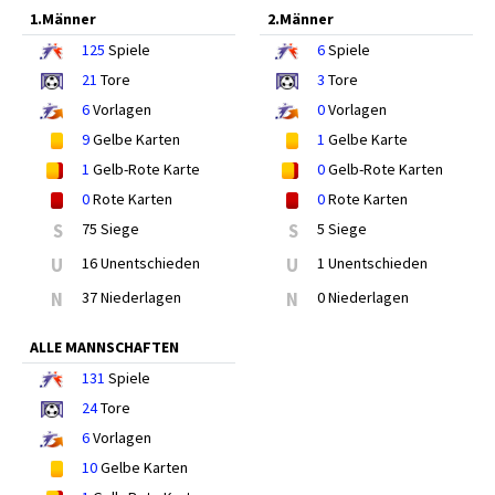
1.Männer
2.Männer
125
Spiele
6
Spiele
21
Tore
3
Tore
6
Vorlagen
0
Vorlagen
9
Gelbe Karten
1
Gelbe Karte
1
Gelb-Rote Karte
0
Gelb-Rote Karten
0
Rote Karten
0
Rote Karten
S
75 Siege
S
5 Siege
U
16 Unentschieden
U
1 Unentschieden
N
37 Niederlagen
N
0 Niederlagen
ALLE MANNSCHAFTEN
131
Spiele
24
Tore
6
Vorlagen
10
Gelbe Karten