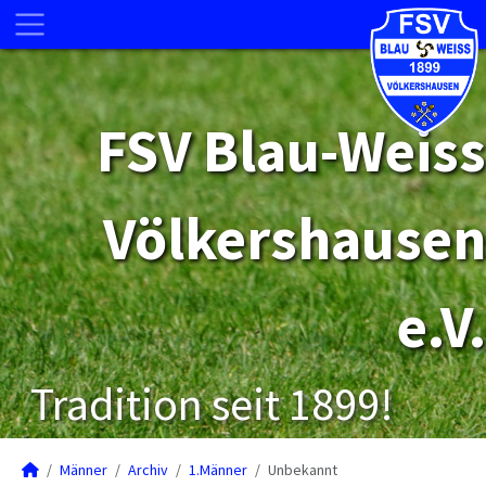
FSV Blau-Weiss
Völkershausen
e.V.
Tradition seit 1899!
Männer
Archiv
1.Männer
Unbekannt