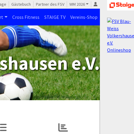
age
Gästebuch
Partner des FSV
WM 2026
rt
Cross Fitness
STAIGE TV
Vereins-Shop
shausen e.V.