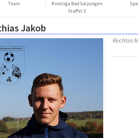
Team
Kreisliga Bad Salzungen
Spi
Staffel 2
thias Jakob
Rechtes Mi