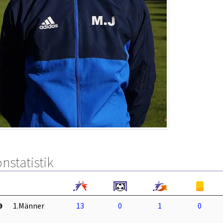
nstatistik
9
1.Männer
13
0
1
0