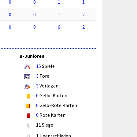
0
0
1
1
0
0
1
2
0
0
6
2
B-Junioren
15
Spiele
3
Tore
3
Vorlagen
0
Gelbe Karten
0
Gelb-Rote Karten
0
Rote Karten
S
11 Siege
U
1 Unentschieden