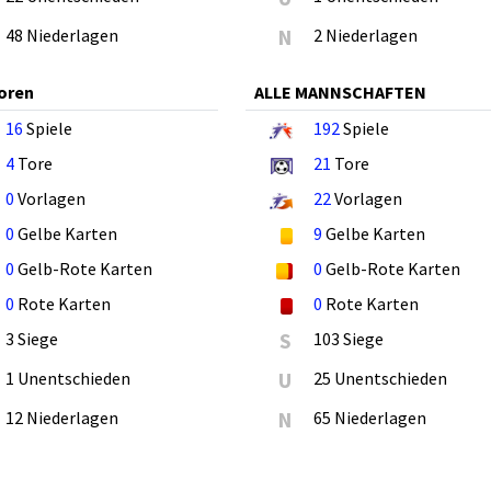
48 Niederlagen
N
2 Niederlagen
oren
ALLE MANNSCHAFTEN
16
Spiele
192
Spiele
4
Tore
21
Tore
0
Vorlagen
22
Vorlagen
0
Gelbe Karten
9
Gelbe Karten
0
Gelb-Rote Karten
0
Gelb-Rote Karten
0
Rote Karten
0
Rote Karten
3 Siege
S
103 Siege
1 Unentschieden
U
25 Unentschieden
12 Niederlagen
N
65 Niederlagen