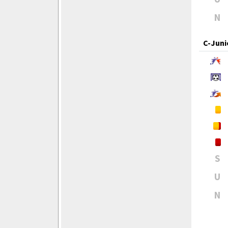
N
C-Juni
S
U
N