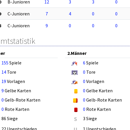
0
B-Junioren
12
3
3
0
9
C-Junioren
7
4
0
0
8
C-Junioren
9
0
0
0
mtstatistik
ner
2.Männer
155
Spiele
6
Spiele
14
Tore
0
Tore
19
Vorlagen
0
Vorlagen
9
Gelbe Karten
0
Gelbe Karten
0
Gelb-Rote Karten
0
Gelb-Rote Karten
0
Rote Karten
0
Rote Karten
86 Siege
S
3 Siege
22 Unentschieden
U
1 Unentschieden