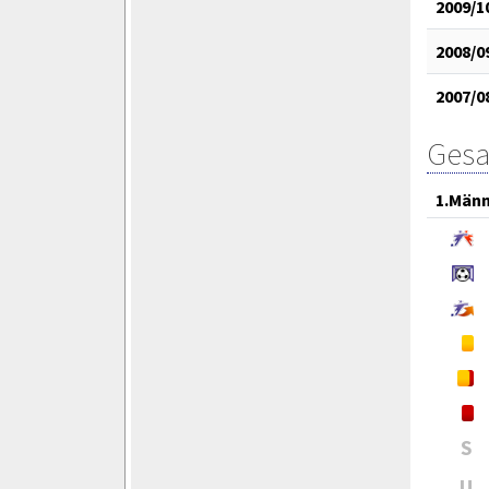
2009/1
2008/0
2007/0
Gesa
1.Män
S
U