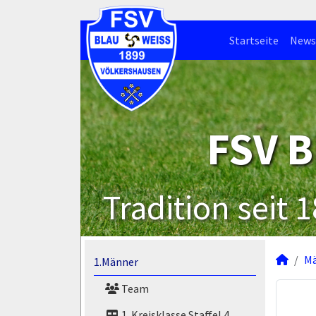
Startseite
News
FSV B
Tradition seit 
M
1.Männer
Team
1. Kreisklasse Staffel 4