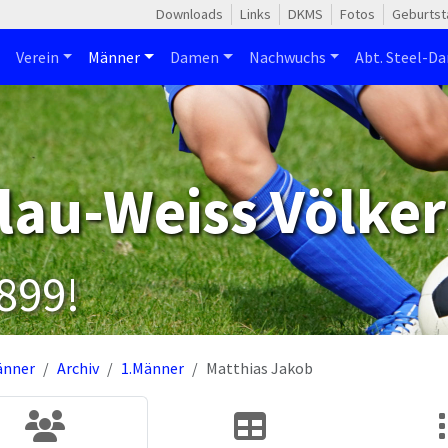
Downloads
Links
DKMS
Fotos
Geburtst
Verein
Männer
Damen
Nachwuchs
Abt. Steel-Da
lau-Weiss Völker
1899!
änner
Archiv
1.Männer
Matthias Jakob