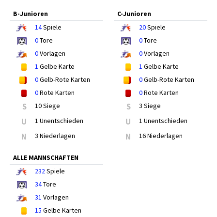
B-Junioren
C-Junioren
14
Spiele
20
Spiele
0
Tore
0
Tore
0
Vorlagen
0
Vorlagen
1
Gelbe Karte
1
Gelbe Karte
0
Gelb-Rote Karten
0
Gelb-Rote Karten
0
Rote Karten
0
Rote Karten
S
10 Siege
S
3 Siege
U
1 Unentschieden
U
1 Unentschieden
N
3 Niederlagen
N
16 Niederlagen
ALLE MANNSCHAFTEN
232
Spiele
34
Tore
31
Vorlagen
15
Gelbe Karten