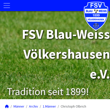
FSV Blau-Weiss
Völkershausen
e.V.
Tradition seit 1899!
Männer
Archiv
1.Männer
Christoph Olbrich