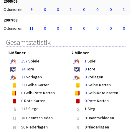
2008/09
C-Junioren
9
0
0
1
0
0
0
1
2007/08
C-Junioren
11
0
0
0
0
0
0
0
Gesamtstatistik
1.Männer
2.Männer
197
Spiele
1
Spiel
34
Tore
0
Tore
31
Vorlagen
0
Vorlagen
13
Gelbe Karten
0
Gelbe Karten
0
Gelb-Rote Karten
0
Gelb-Rote Karten
0
Rote Karten
0
Rote Karten
S
113 Siege
S
1 Sieg
U
28 Unentschieden
U
0 Unentschieden
N
56 Niederlagen
N
0 Niederlagen