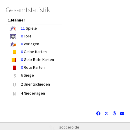
Gesamtstatistik
1.Männer
11
Spiele
0
Tore
0
Vorlagen
0
Gelbe Karten
0
Gelb-Rote Karten
0
Rote Karten
S
6 Siege
U
2 Unentschieden
N
4 Niederlagen
soccero.de