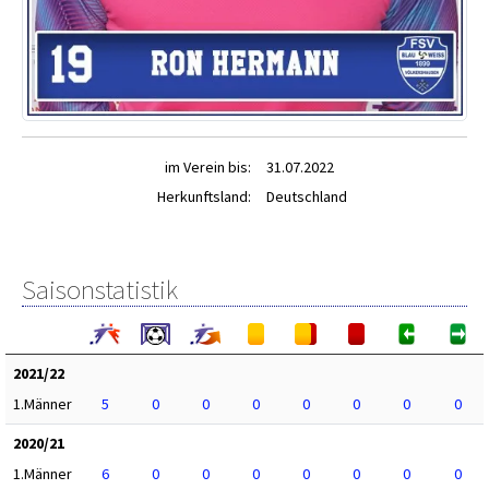
im Verein bis:
31.07.2022
Herkunftsland:
Deutschland
Saisonstatistik
2021/22
1.Männer
5
0
0
0
0
0
0
0
2020/21
1.Männer
6
0
0
0
0
0
0
0