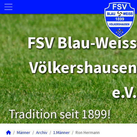
FSV Blau-Weiss
Völkershausen
e.V.
Tradition seit 1899!
Männer
Archiv
1.Männer
Ron Hermann