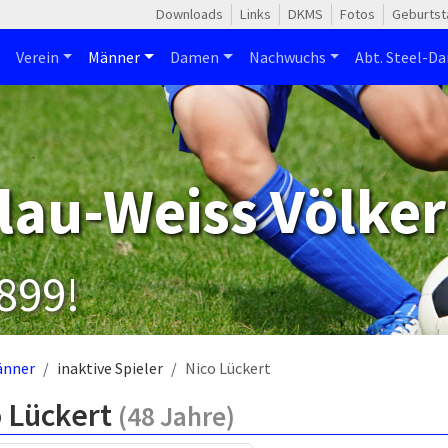
Downloads
Links
DKMS
Fotos
Geburtst
Verein
Männer
Damen
Nachwuchs
Abt. Steel-Da
lau-Weiss Völker
1899!
änner
inaktive Spieler
Nico Lückert
o Lückert
(48 Jahre)