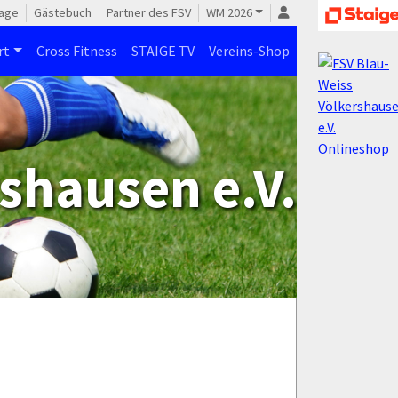
age
Gästebuch
Partner des FSV
WM 2026
rt
Cross Fitness
STAIGE TV
Vereins-Shop
shausen e.V.