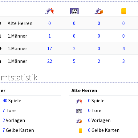
7
Alte Herren
0
0
0
0
1
1.Männer
1
0
0
0
9
1.Männer
17
2
0
4
8
1.Männer
22
5
2
3
mtstatistik
ner
Alte Herren
40
Spiele
0
Spiele
7
Tore
0
Tore
2
Vorlagen
0
Vorlagen
7
Gelbe Karten
0
Gelbe Karten