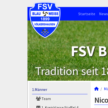
Startseite
News
FSV B
Tradition seit 
M
1.Männer
Nic
Team
1. Kreisklasse Staffel 4