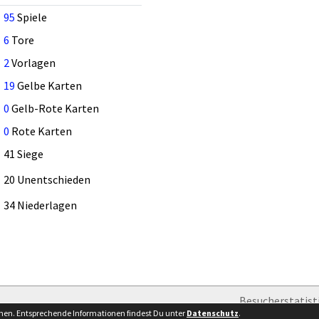
95
Spiele
6
Tore
2
Vorlagen
19
Gelbe Karten
0
Gelb-Rote Karten
0
Rote Karten
41 Siege
20 Unentschieden
34 Niederlagen
Besucherstatist
nnen. Entsprechende Informationen findest Du unter
Datenschutz
.