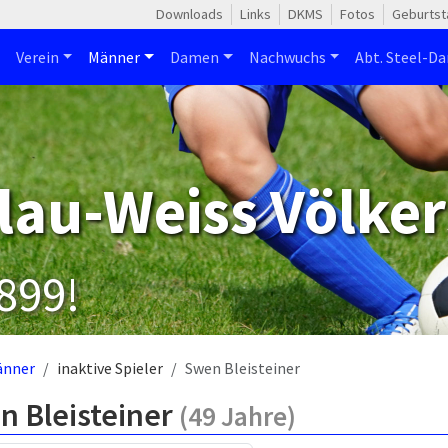
Downloads
Links
DKMS
Fotos
Geburtst
Verein
Männer
Damen
Nachwuchs
Abt. Steel-Da
lau-Weiss Völker
1899!
änner
inaktive Spieler
Swen Bleisteiner
n Bleisteiner
(49 Jahre)