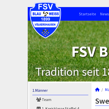
Startseite
News
FSV B
Tradition seit 
M
1.Männer
Swe
Team
1. Kreisklasse Staffel 4