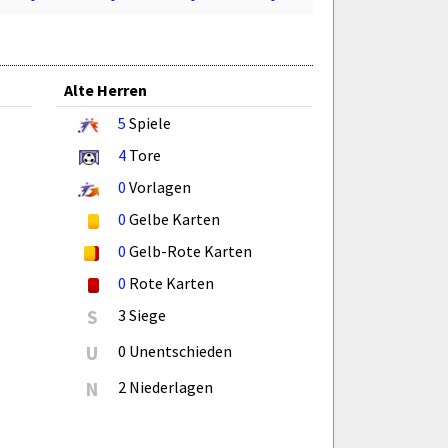
Alte Herren
5
Spiele
4
Tore
0
Vorlagen
0
Gelbe Karten
0
Gelb-Rote Karten
0
Rote Karten
S
3 Siege
U
0 Unentschieden
N
2 Niederlagen