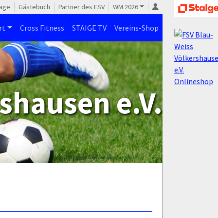
age
Gästebuch
Partner des FSV
WM 2026
rt
Cross Fitness
STAIGE TV
Vereins-Shop
shausen e.V.