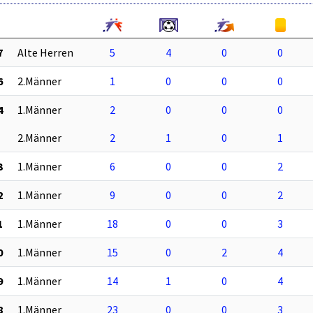
7
Alte Herren
5
4
0
0
6
2.Männer
1
0
0
0
4
1.Männer
2
0
0
0
2.Männer
2
1
0
1
3
1.Männer
6
0
0
2
2
1.Männer
9
0
0
2
1
1.Männer
18
0
0
3
0
1.Männer
15
0
2
4
9
1.Männer
14
1
0
4
8
1.Männer
23
0
0
3