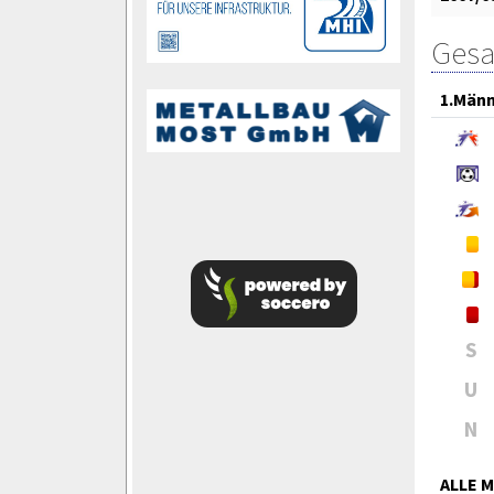
Gesa
1.Män
S
U
N
ALLE 