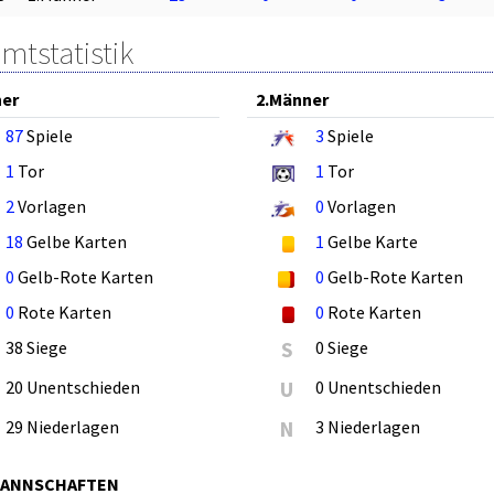
mtstatistik
ner
2.Männer
87
Spiele
3
Spiele
1
Tor
1
Tor
2
Vorlagen
0
Vorlagen
18
Gelbe Karten
1
Gelbe Karte
0
Gelb-Rote Karten
0
Gelb-Rote Karten
0
Rote Karten
0
Rote Karten
38 Siege
S
0 Siege
20 Unentschieden
U
0 Unentschieden
29 Niederlagen
N
3 Niederlagen
MANNSCHAFTEN