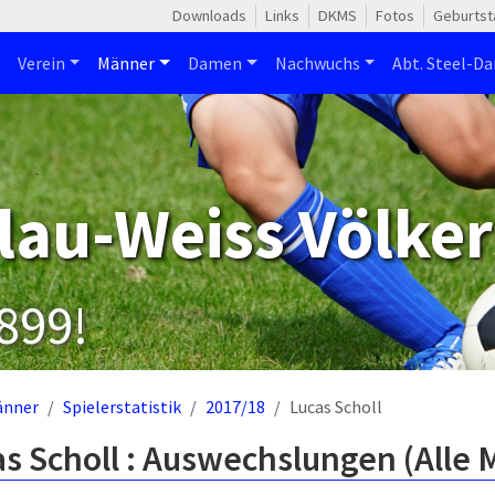
Downloads
Links
DKMS
Fotos
Geburtst
Verein
Männer
Damen
Nachwuchs
Abt. Steel-Da
lau-Weiss Völker
1899!
änner
Spielerstatistik
2017/18
Lucas Scholl
s Scholl : Auswechslungen (Alle