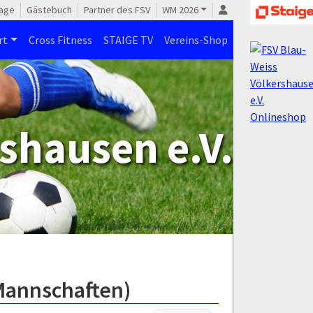
age
Gästebuch
Partner des FSV
WM 2026
rt
Cross Fitness
STAIGE TV
Vereins-Shop
shausen e.V.
 Mannschaften)