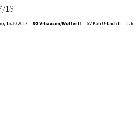
7/18
So, 15.10.2017
SG V-hausen/Wölfer II
:
SV Kali U-bach II
1 : 6