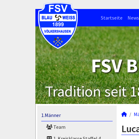
Startseite
News
FSV B
Tradition seit 
M
1.Männer
Luca
Team
1. Kreisklasse Staffel 4