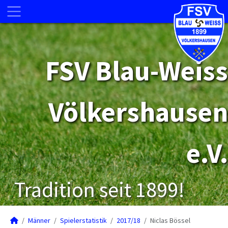
FSV Blau-Weiss
Völkershausen
e.V.
Tradition seit 1899!
Männer
Spielerstatistik
2017/18
Niclas Bössel