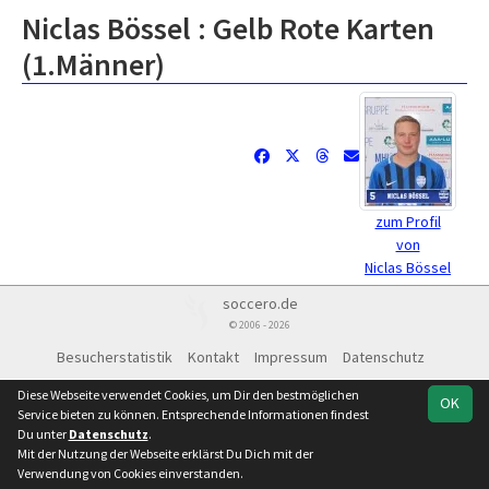
Niclas Bössel : Gelb Rote Karten
(1.Männer)
zum Profil
von
Niclas Bössel
soccero.de
© 2006 - 2026
Besucherstatistik
Kontakt
Impressum
Datenschutz
Facebook
Instagram
Diese Webseite verwendet Cookies, um Dir den bestmöglichen
OK
Service bieten zu können. Entsprechende Informationen findest
Du unter
Datenschutz
.
Mit der Nutzung der Webseite erklärst Du Dich mit der
Verwendung von Cookies einverstanden.