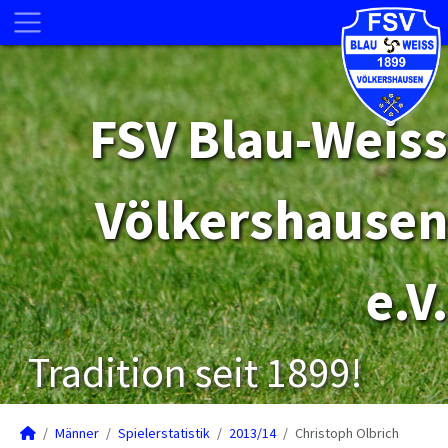
FSV Blau-Weiss
Völkershausen
e.V.
Tradition seit 1899!
Männer
Spielerstatistik
2013/14
Christoph Olbrich