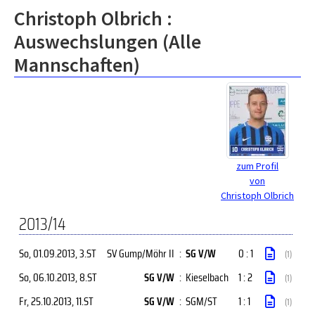
Christoph Olbrich :
Auswechslungen (Alle
Mannschaften)
zum Profil
von
Christoph Olbrich
2013/14
So, 01.09.2013
, 3.ST
SV Gump/Möhr II
:
SG V/W
0 : 1
(1)
So, 06.10.2013
, 8.ST
SG V/W
:
Kieselbach
1 : 2
(1)
Fr, 25.10.2013
, 11.ST
SG V/W
:
SGM/ST
1 : 1
(1)