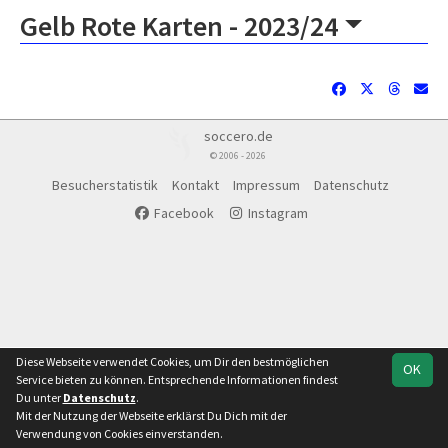
Gelb Rote Karten -
2023/24
soccero.de
© 2006 - 2026
Besucherstatistik
Kontakt
Impressum
Datenschutz
Facebook
Instagram
Diese Webseite verwendet Cookies, um Dir den bestmöglichen
OK
Service bieten zu können. Entsprechende Informationen findest
Du unter
Datenschutz
.
Mit der Nutzung der Webseite erklärst Du Dich mit der
Verwendung von Cookies einverstanden.