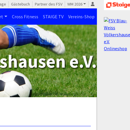
age
Gästebuch
Partner des FSV
WM 2026
rt
Cross Fitness
STAIGE TV
Vereins-Shop
shausen e.V.