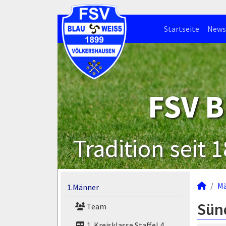
Startseite
News
FSV B
Tradition seit 
M
1.Männer
Sün
Team
1. Kreisklasse Staffel 4