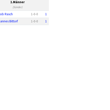
1.Männer
(Sünder)
ob Rasch
1
-
0
-
0
1
annes Bittorf
1
-
0
-
0
1