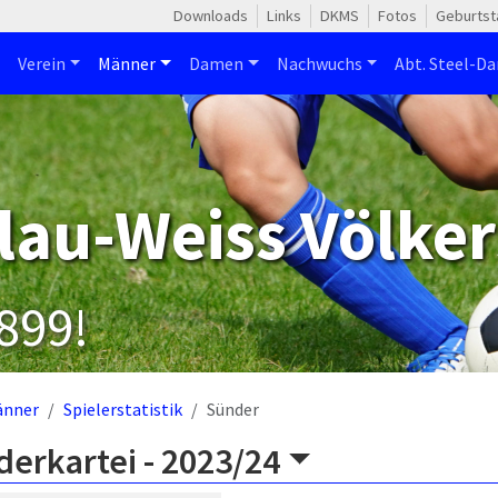
Downloads
Links
DKMS
Fotos
Geburtst
Verein
Männer
Damen
Nachwuchs
Abt. Steel-Da
lau-Weiss Völker
1899!
änner
Spielerstatistik
Sünder
derkartei -
2023/24