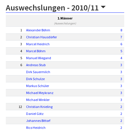
Auswechslungen -
2010/11
1.Männer
(Auswechslungen)
1
Alexander Böhm
8
2
Christian Hausdörfer
7
3
Marcel Heidrich
6
4
Marcel Böhm
5
5
Manuel Wiegand
4
6
Andreas Stub
3
Dirk Sauermilch
3
Dirk Schulze
3
Markus Schüler
3
Michael Meykranz
3
Michael Winkler
3
12
Christian Knieling
2
Daniel Götz
2
Johannes Bittorf
2
Rico Heidrich
2