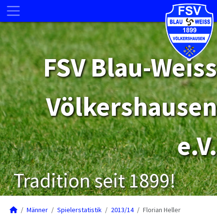
FSV Blau-Weiss
Völkershausen
e.V.
Tradition seit 1899!
Männer
Spielerstatistik
2013/14
Florian Heller