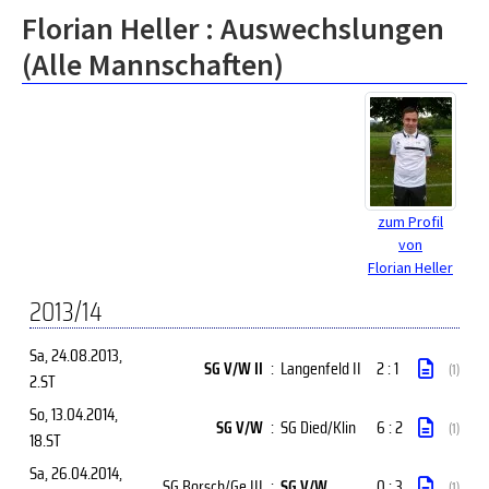
Florian Heller : Auswechslungen
(Alle Mannschaften)
zum Profil
von
Florian Heller
2013/14
Sa, 24.08.2013
,
SG V/W II
:
Langenfeld II
2 : 1
(1)
2.ST
So, 13.04.2014
,
SG V/W
:
SG Died/Klin
6 : 2
(1)
18.ST
Sa, 26.04.2014
,
SG Borsch/Ge III
:
SG V/W
0 : 3
(1)